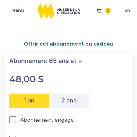
0
Menu
En
Offrir cet abonnement en cadeau
Abonnement 65 ans et +
48,00 $
1 an
2 ans
En savoir plus sur 
Abonnement engagé
?