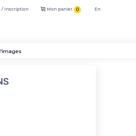
/ Inscription
Mon panier
En
0
d'images
NS
ité