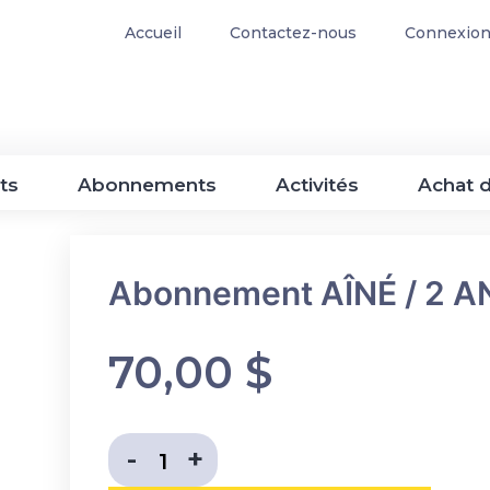
Accueil
Contactez-nous
Connexion 
ets
Abonnements
Activités
Achat 
Abonnement AÎNÉ / 2 A
70,00
$
Diminuer la quantité
Augmenter la quant
-
+