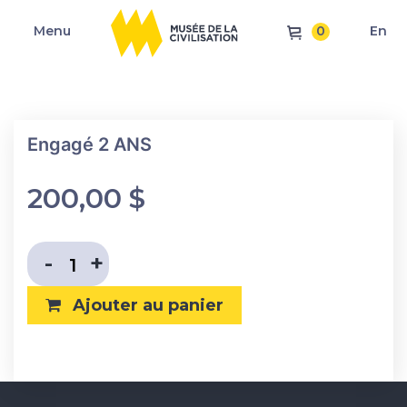
0
Menu
En
Engagé 2 ANS
200,00
$
Diminuer la quantité
Augmenter la quantité
-
+
Ajouter au panier