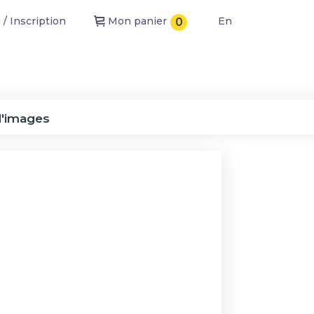
/ Inscription
Mon panier
En
0
d'images
ité