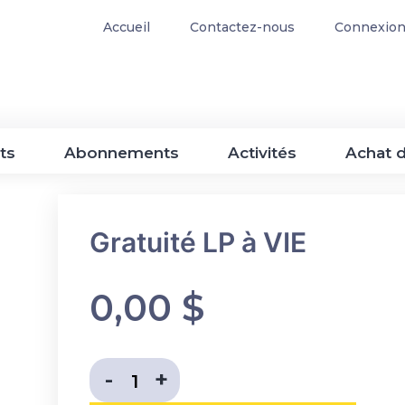
Accueil
Contactez-nous
Connexion 
ets
Abonnements
Activités
Achat 
Gratuité LP à VIE
0,00
$
Diminuer la quantité
Augmenter la quant
-
+