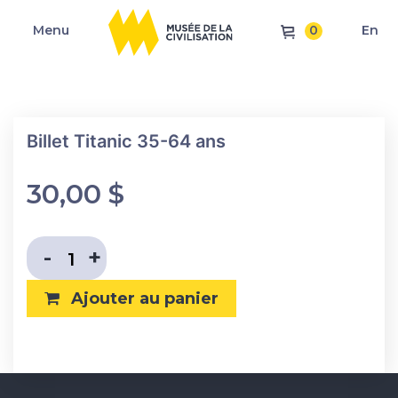
0
Menu
En
Billet Titanic 35-64 ans
30,00
$
Diminuer la quantité
Augmenter la quantité
-
+
Ajouter au panier