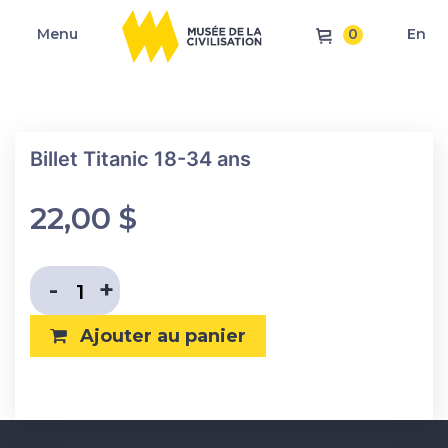
0
Menu
En
Billet Titanic 18-34 ans
22,00
$
Diminuer la quantité
Augmenter la quantité
-
+
Ajouter au panier